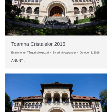
Toamna Cristalelor 2016
Evenimente
,
Târguri și expoziții
By
admin-wplancer
October 3, 2016
ANUNT :