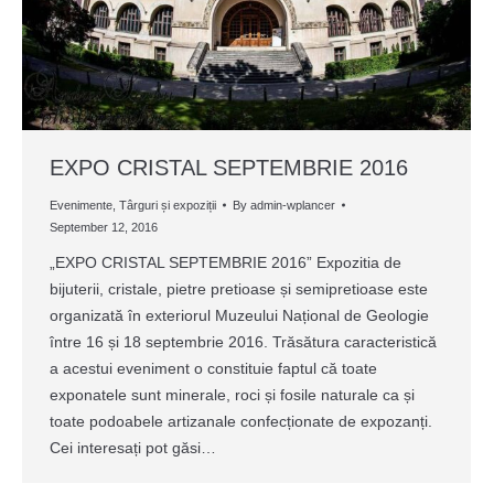
EXPO CRISTAL SEPTEMBRIE 2016
Evenimente
,
Târguri și expoziții
By
admin-wplancer
September 12, 2016
„EXPO CRISTAL SEPTEMBRIE 2016” Expozitia de
bijuterii, cristale, pietre pretioase și semipretioase este
organizată în exteriorul Muzeului Național de Geologie
între 16 și 18 septembrie 2016. Trăsătura caracteristică
a acestui eveniment o constituie faptul că toate
exponatele sunt minerale, roci și fosile naturale ca și
toate podoabele artizanale confecționate de expozanți.
Cei interesați pot găsi…