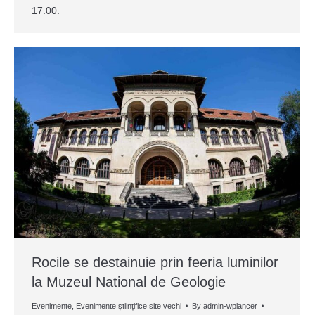
17.00.
Rocile se destainuie prin feeria luminilor
la Muzeul National de Geologie
Evenimente
,
Evenimente științifice site vechi
By
admin-wplancer