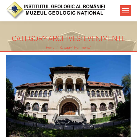
CATEGORY ARCHIVES:
EVENIMENTE
You are here:
Home
Category "Evenimente"