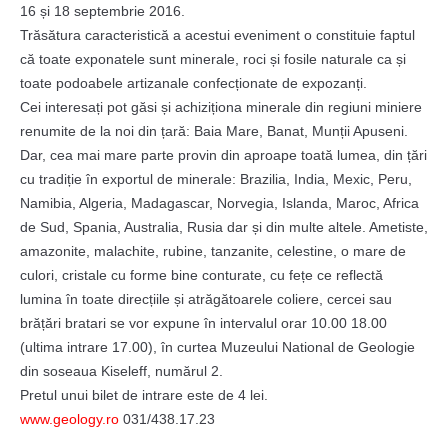
16 și 18 septembrie 2016.
Trăsătura caracteristică a acestui eveniment o constituie faptul
că toate exponatele sunt minerale, roci și fosile naturale ca și
toate podoabele artizanale confecționate de expozanți.
Cei interesați pot găsi și achiziționa minerale din regiuni miniere
renumite de la noi din ț
ară: Baia Mare, Banat, Munții Apuseni.
Dar, cea mai mare parte provin din aproape toată lumea, din țări
cu tradiție în exportul de minerale: Brazilia, India, Mexic, Peru,
Namibia, Algeria, Madagascar, Norvegia, Islanda, Maroc, Africa
de Sud, Spania, Australia, Rusia dar și din multe altele. Ametiste,
amazonite, malachite, rubine, tanzanite, celestine, o mare de
culori, cristale cu forme bine conturate, cu fețe ce reflectă
lumina în toate direcțiile și atrăgătoarele coliere, cercei sau
brățări bratari se vor expune în intervalul orar 10.00 18.00
(ultima intrare 17.00), în curtea Muzeului National de Geologie
din soseaua Kiseleff, numărul 2.
Pretul unui bilet de intrare este de 4 lei.
www.geology.ro
031/438.17.23