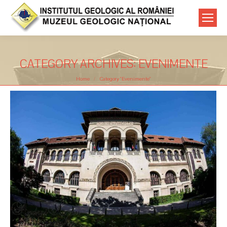
CATEGORY ARCHIVES:
EVENIMENTE
You are here:
Home
Category "Evenimente"