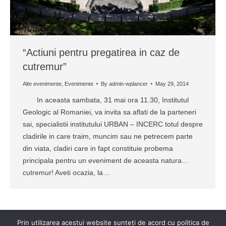
“Actiuni pentru pregatirea in caz de
cutremur”
Alte evenimente
,
Evenimente
By
admin-wplancer
May 29, 2014
In aceasta sambata, 31 mai ora 11.30, Institutul
Geologic al Romaniei, va invita sa aflati de la parteneri
sai, specialistii institutului URBAN – INCERC totul despre
cladirile in care traim, muncim sau ne petrecem parte
din viata, cladiri care in fapt constituie probema
principala pentru un eveniment de aceasta natura…
cutremur! Aveti ocazia, la…
Prin utilizarea acestui website sunteți de acord cu politica de
←
1
…
9
10
11
12
13
→