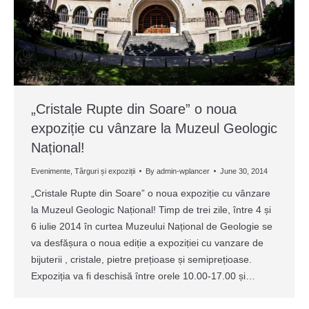
„Cristale Rupte din Soare” o noua
expoziție cu vânzare la Muzeul Geologic
Național!
Evenimente
,
Târguri și expoziții
By
admin-wplancer
June 30, 2014
„Cristale Rupte din Soare” o noua expoziție cu vânzare
la Muzeul Geologic Național! Timp de trei zile, între 4 și
6 iulie 2014 în curtea Muzeului Național de Geologie se
va desfășura o noua ediție a expoziției cu vanzare de
bijuterii , cristale, pietre prețioase și semiprețioase.
Expoziția va fi deschisă între orele 10.00-17.00 și…