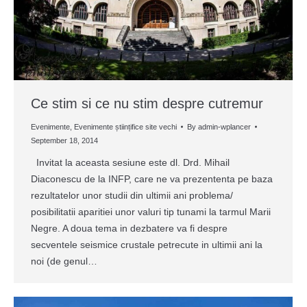
Ce stim si ce nu stim despre cutremur
Evenimente
,
Evenimente științifice site vechi
By
admin-wplancer
September 18, 2014
Invitat la aceasta sesiune este dl. Drd. Mihail
Diaconescu de la INFP, care ne va prezententa pe baza
rezultatelor unor studii din ultimii ani problema/
posibilitatii aparitiei unor valuri tip tunami la tarmul Marii
Negre. A doua tema in dezbatere va fi despre
secventele seismice crustale petrecute in ultimii ani la
noi (de genul…