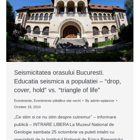
Seismicitatea orasului Bucuresti.
Educatia seismica a populatiei – “drop,
cover, hold” vs. “triangle of life”
Evenimente
,
Evenimente științifice site vechi
By
admin-wplancer
October 19, 2014
„Ce stim si ce nu stim despre cutremur” – informare
publică – INTRARE LIBERA La Muzeul National de
Geologie sambata 25 octombrie va puteti intalni cu
specialistii de la Institutul National de Fizica Pamantului,