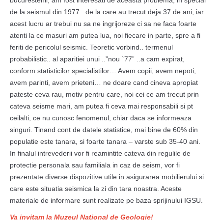
bucurestenii, am fost interesati de aceasta problema, in special
de la seismul din 1977.. de la care au trecut deja 37 de ani, iar
acest lucru ar trebui nu sa ne ingrijoreze ci sa ne faca foarte
atenti la ce masuri am putea lua, noi fiecare in parte, spre a fi
feriti de pericolul seismic. Teoretic vorbind.. termenul
probabilistic.. al aparitiei unui ..”nou `77” ..a cam expirat,
conform statisticilor specialistilor… Avem copii, avem nepoti,
avem parinti, avem prieteni… ne doare cand cineva apropiat
pateste ceva rau, motiv pentru care, noi cei ce am trecut prin
cateva seisme mari, am putea fi ceva mai responsabili si pt
ceilalti, ce nu cunosc fenomenul, chiar daca se informeaza
singuri. Tinand cont de datele statistice, mai bine de 60% din
populatie este tanara, si foarte tanara – varste sub 35-40 ani.
In finalul intrevederii vor fi reamintite cateva din regulile de
protectie personala sau familiala in caz de seism, vor fi
prezentate diverse dispozitive utile in asigurarea mobilierului si
care este situatia seismica la zi din tara noastra. Aceste
materiale de informare sunt realizate pe baza sprijinului IGSU.
Va invitam la Muzeul National de Geologie!