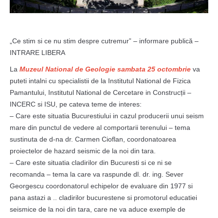
„Ce stim si ce nu stim despre cutremur” – informare publică –
INTRARE LIBERA
La
Muzeul National de Geologie
sambata 25 octombrie
va
puteti intalni cu specialistii de la Institutul National de Fizica
Pamantului, Institutul National de Cercetare in Construcții –
INCERC si ISU, pe cateva teme de interes:
– Care este situatia Bucurestiului in cazul producerii unui seism
mare din punctul de vedere al comportarii terenului – tema
sustinuta de d-na dr. Carmen Cioflan, coordonatoarea
proiectelor de hazard seismic de la noi din tara.
– Care este situatia cladirilor din Bucuresti si ce ni se
recomanda – tema la care va raspunde dl. dr. ing. Sever
Georgescu coordonatorul echipelor de evaluare din 1977 si
pana astazi a .. cladirilor bucurestene si promotorul educatiei
seismice de la noi din tara, care ne va aduce exemple de