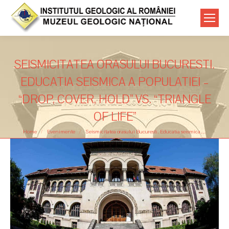
SEISMICITATEA ORASULUI BUCURESTI.
EDUCATIA SEISMICA A POPULATIEI –
“DROP, COVER, HOLD” VS. “TRIANGLE
OF LIFE”
You are here:
Home
Evenimente
Seismicitatea orasului Bucuresti. Educatia seismica…