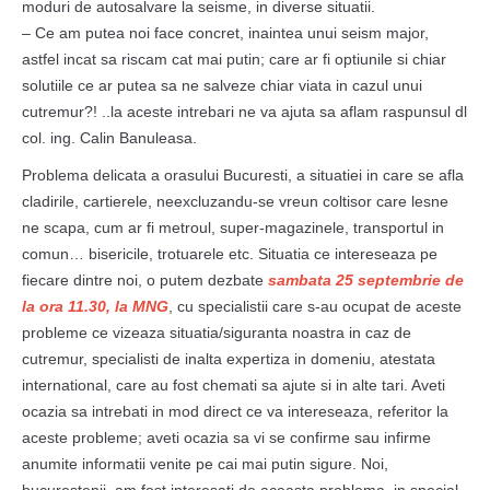
moduri de autosalvare la seisme, in diverse situatii.
– Ce am putea noi face concret, inaintea unui seism major,
astfel incat sa riscam cat mai putin; care ar fi optiunile si chiar
solutiile ce ar putea sa ne salveze chiar viata in cazul unui
cutremur?! ..la aceste intrebari ne va ajuta sa aflam raspunsul dl
col. ing. Calin Banuleasa.
Problema delicata a orasului Bucuresti, a situatiei in care se afla
cladirile, cartierele, neexcluzandu-se vreun coltisor care lesne
ne scapa, cum ar fi metroul, super-magazinele, transportul in
comun… bisericile, trotuarele etc. Situatia ce intereseaza pe
fiecare dintre noi, o putem dezbate
sambata 25 septembrie de
la ora 11.30, la MNG
, cu specialistii care s-au ocupat de aceste
probleme ce vizeaza situatia/siguranta noastra in caz de
cutremur, specialisti de inalta expertiza in domeniu, atestata
international, care au fost chemati sa ajute si in alte tari. Aveti
ocazia sa intrebati in mod direct ce va intereseaza, referitor la
aceste probleme; aveti ocazia sa vi se confirme sau infirme
anumite informatii venite pe cai mai putin sigure. Noi,