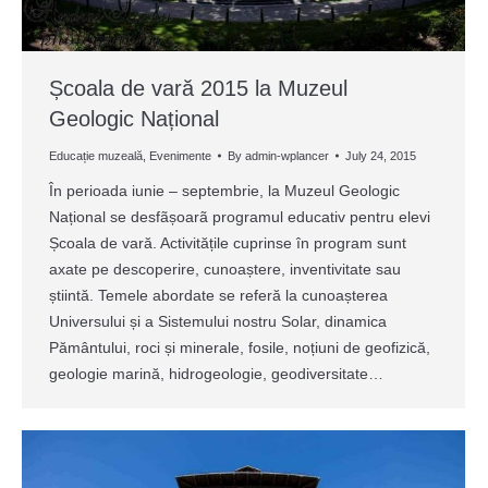
Școala de vară 2015 la Muzeul
Geologic Național
Educație muzeală
,
Evenimente
By
admin-wplancer
July 24, 2015
În perioada iunie – septembrie, la Muzeul Geologic
Național se desfãșoarã programul educativ pentru elevi
Școala de vară. Activitățile cuprinse în program sunt
axate pe descoperire, cunoaștere, inventivitate sau
știintă. Temele abordate se referă la cunoașterea
Universului și a Sistemului nostru Solar, dinamica
Pământului, roci și minerale, fosile, noțiuni de geofizică,
geologie marină, hidrogeologie, geodiversitate…