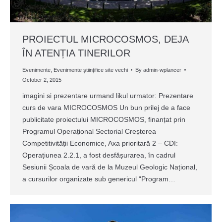
PROIECTUL MICROCOSMOS, DEJA
ÎN ATENȚIA TINERILOR
Evenimente
,
Evenimente științifice site vechi
By
admin-wplancer
October 2, 2015
imagini si prezentare urmand likul urmator: Prezentare
curs de vara MICROCOSMOS Un bun prilej de a face
publicitate proiectului MICROCOSMOS, finanțat prin
Programul Operațional Sectorial Creșterea
Competitivității Economice, Axa prioritară 2 – CDI:
Operațiunea 2.2.1, a fost desfășurarea, în cadrul
Sesiunii Școala de vară de la Muzeul Geologic Național,
a cursurilor organizate sub genericul “Program…