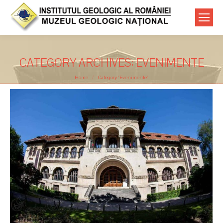
CATEGORY ARCHIVES:
EVENIMENTE
You are here:
Home
Category "Evenimente"