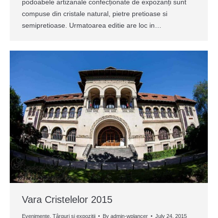
podoabele artizanale confecționate de expozanți sunt
compuse din cristale natural, pietre pretioase si
semipretioase. Urmatoarea editie are loc in…
Vara Cristelelor 2015
Evenimente
,
Târguri și expoziții
By
admin-wplancer
July 24, 2015