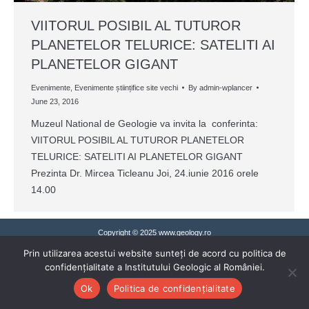
VIITORUL POSIBIL AL TUTUROR
PLANETELOR TELURICE: SATELITI AI
PLANETELOR GIGANT
Evenimente
,
Evenimente științifice site vechi
By
admin-wplancer
June 23, 2016
Muzeul National de Geologie va invita la conferinta:
VIITORUL POSIBIL AL TUTUROR PLANETELOR
TELURICE: SATELITI AI PLANETELOR GIGANT
Prezinta Dr. Mircea Ticleanu Joi, 24.iunie 2016 orele
14.00
Copyright © 2025 www.geology.ro
Prin utilizarea acestui website sunteți de acord cu politica de
confidențialitate a Institutului Geologic al României.
Ok
Politica de confidențialitate