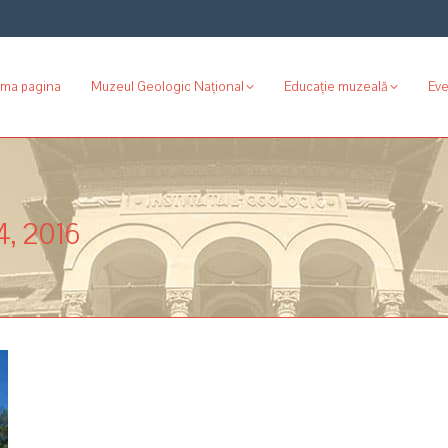
ima pagina
Muzeul Geologic Național
Educație muzeală
Ev
, 2016