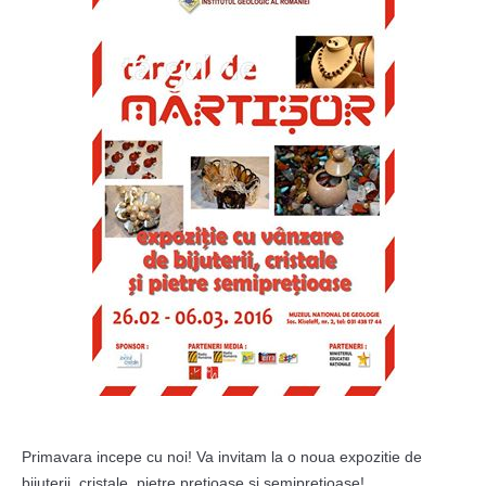
Primavara incepe cu noi! Va invitam la o noua expozitie de
bijuterii, cristale, pietre pretioase si semipretioase!