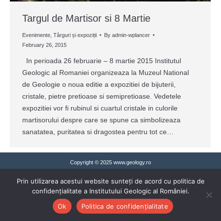
Targul de Martisor si 8 Martie
Evenimente
,
Târguri și expoziții
By
admin-wplancer
February 26, 2015
In perioada 26 februarie – 8 martie 2015 Institutul
Geologic al Romaniei organizeaza la Muzeul National
de Geologie o noua editie a expozitiei de bijuterii,
cristale, pietre pretioase si semipretioase. Vedetele
expozitiei vor fi rubinul si cuartul cristale in culorile
martisorului despre care se spune ca simbolizeaza
sanatatea, puritatea si dragostea pentru tot ce…
Copyright © 2025 www.geology.ro
Prin utilizarea acestui website sunteți de acord cu politica de
confidențialitate a Institutului Geologic al României.
Ok
Politica de confidențialitate