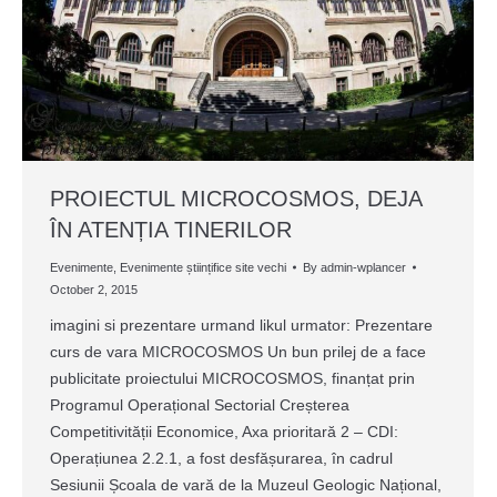
PROIECTUL MICROCOSMOS, DEJA
ÎN ATENȚIA TINERILOR
Evenimente
,
Evenimente științifice site vechi
By
admin-wplancer
October 2, 2015
imagini si prezentare urmand likul urmator: Prezentare
curs de vara MICROCOSMOS Un bun prilej de a face
publicitate proiectului MICROCOSMOS, finanțat prin
Programul Operațional Sectorial Creșterea
Competitivității Economice, Axa prioritară 2 – CDI:
Operațiunea 2.2.1, a fost desfășurarea, în cadrul
Sesiunii Școala de vară de la Muzeul Geologic Național,