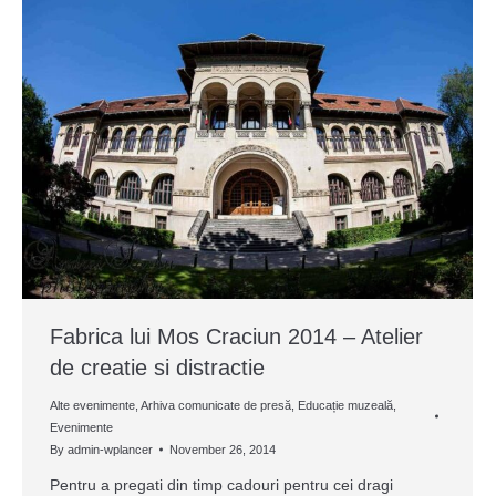
Fabrica lui Mos Craciun 2014 – Atelier
de creatie si distractie
Alte evenimente
,
Arhiva comunicate de presă
,
Educație muzeală
,
Evenimente
By
admin-wplancer
November 26, 2014
Pentru a pregati din timp cadouri pentru cei dragi