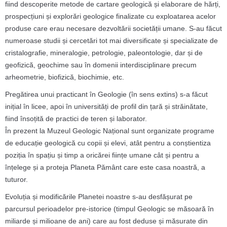
fiind descoperite metode de cartare geologică și elaborare de hărți,
prospecțiuni și explorări geologice finalizate cu exploatarea acelor
produse care erau necesare dezvoltării societății umane. S-au făcut
numeroase studii și cercetări tot mai diversificate și specializate de
cristalografie, mineralogie, petrologie, paleontologie, dar și de
geofizică, geochime sau în domenii interdisciplinare precum
arheometrie, biofizică, biochimie, etc.
Pregătirea unui practicant în Geologie (în sens extins) s-a făcut
inițial în licee, apoi în universități de profil din țară și străinătate,
fiind însoțită de practici de teren și laborator.
În prezent la Muzeul Geologic Național sunt organizate programe
de educație geologică cu copii și elevi, atât pentru a conștientiza
poziția în spațiu și timp a oricărei ființe umane cât și pentru a
înțelege și a proteja Planeta Pământ care este casa noastră, a
tuturor.
Evoluția și modificările Planetei noastre s-au desfășurat pe
parcursul perioadelor pre-istorice (timpul Geologic se măsoară în
miliarde și milioane de ani) care au fost deduse și măsurate din