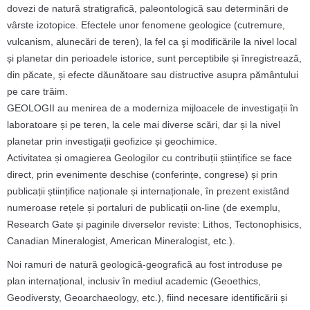
dovezi de natură stratigrafică, paleontologică sau determinări de
vârste izotopice. Efectele unor fenomene geologice (cutremure,
vulcanism, alunecări de teren), la fel ca şi modificările la nivel local
și planetar din perioadele istorice, sunt perceptibile și înregistrează,
din păcate, și efecte dăunătoare sau distructive asupra pământului
pe care trăim.
GEOLOGII au menirea de a moderniza mijloacele de investigații în
laboratoare și pe teren, la cele mai diverse scări, dar și la nivel
planetar prin investigații geofizice și geochimice.
Activitatea și omagierea Geologilor cu contribuții științifice se face
direct, prin evenimente deschise (conferințe, congrese) și prin
publicații științifice naționale și internaționale, în prezent existând
numeroase rețele și portaluri de publicații on-line (de exemplu,
Research Gate și paginile diverselor reviste: Lithos, Tectonophisics,
Canadian Mineralogist, American Mineralogist, etc.).
Noi ramuri de natură geologică-geografică au fost introduse pe
plan internațional, inclusiv în mediul academic (Geoethics,
Geodiversty, Geoarchaeology, etc.), fiind necesare identificării și