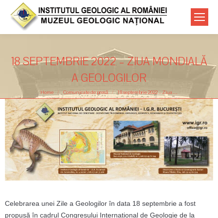
18 SEPTEMBRIE 2022 – ZIUA MONDIALĂ
A GEOLOGILOR
You are here:
Home
Comunicate de presă
18 septembrie 2022 – Ziua…
Celebrarea unei Zile a Geologilor în data 18 septembrie a fost
propusă în cadrul Congresului Internațional de Geologie de la